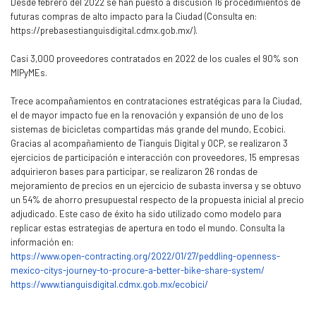
Desde febrero del 2022 se han puesto a discusión 16 procedimientos de
futuras compras de alto impacto para la Ciudad (Consulta en:
https://prebasestianguisdigital.cdmx.gob.mx/).
Casi 3,000 proveedores contratados en 2022 de los cuales el 90% son
MIPyMEs.
Trece acompañamientos en contrataciones estratégicas para la Ciudad,
el de mayor impacto fue en la renovación y expansión de uno de los
sistemas de bicicletas compartidas más grande del mundo, Ecobici.
Gracias al acompañamiento de Tianguis Digital y OCP, se realizaron 3
ejercicios de participación e interacción con proveedores, 15 empresas
adquirieron bases para participar, se realizaron 26 rondas de
mejoramiento de precios en un ejercicio de subasta inversa y se obtuvo
un 54% de ahorro presupuestal respecto de la propuesta inicial al precio
adjudicado. Este caso de éxito ha sido utilizado como modelo para
replicar estas estrategias de apertura en todo el mundo. Consulta la
información en:
https://www.open-contracting.org/2022/01/27/peddling-openness-
mexico-citys-journey-to-procure-a-better-bike-share-system/
https://www.tianguisdigital.cdmx.gob.mx/ecobici/